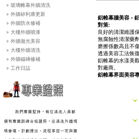
玻璃帷幕外牆清洗
外牆矽利康更新
鋁帷幕牆美容 -
外牆防水修補
對策:
大樓外牆噴漆
良好的清潔維護
無腐蝕性清潔藥
外牆拋光美容
磨擦係數高且不
大樓外牆清洗
透過美容工法恢
外牆磁磚修補
鋁帷幕的水漾美
對廠商。
工作日誌
鋁帷幕界面美容