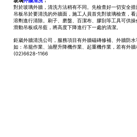
玻璃
外牆清洗
：
對於玻璃外牆，清洗方法稍有不同。先檢查好一切安全措
吊板吊於要清洗的外牆面，施工人員首先對玻璃檢查，看
溶劑進行清除。刷子、磨盤、百潔布、膠刮等工具可供操
滑動吊板或吊藍，將高度下降進行下一處的清潔。
鉅崴外牆清洗公司，服務項目有外牆磁磚修補、外牆防水
如：吊籠作業、油壓升降機作業、起重機作業，若有外牆
(02)6628-1166