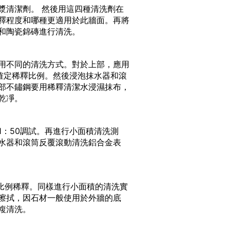
漿清潔劑。 然後用這四種清洗劑在
釋程度和哪種更適用於此牆面。再將
和陶瓷錦磚進行清洗。
用不同的清洗方式。對於上部，應用
確定稀釋比例。然後浸泡抹水器和滾
部不鏽鋼要用稀釋清潔水浸濕抹布，
乾凈。
：50調試。再進行小面積清洗測
水器和滾筒反覆滾動清洗鋁合金表
的比例稀釋。同樣進行小面積的清洗實
擦拭，因石材一般使用於外牆的底
複清洗。