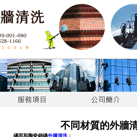
不同材質的外牆
磚面和陶瓷錦磚
外牆清洗
：