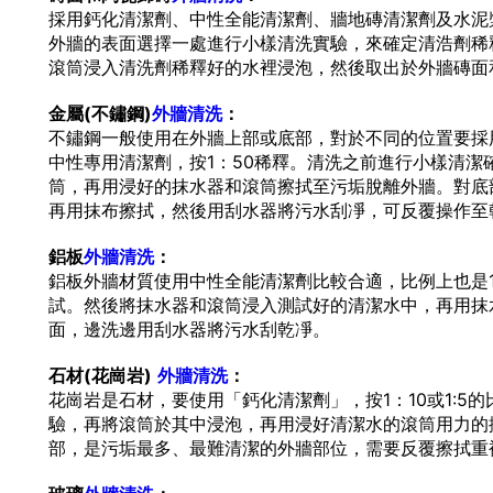
採用鈣化清潔劑、中性全能清潔劑、牆地磚清潔劑及水泥
外牆的表面選擇一處進行小樣清洗實驗，來確定清浩劑稀
滾筒浸入清洗劑稀釋好的水裡浸泡，然後取出於外牆磚面
金屬
(
不鏽鋼
)
外牆清洗
：
不鏽鋼一般使用在外牆上部或底部，對於不同的位置要採
中性專用清潔劑，按1：50稀釋。清洗之前進行小樣清潔
筒，再用浸好的抹水器和滾筒擦拭至污垢脫離外牆。對底
再用抹布擦拭，然後用刮水器將污水刮凈，可反覆操作至
鋁板
外牆清洗
：
鋁板外牆材質使用中性全能清潔劑比較合適，比例上也是1
試。然後將抹水器和滾筒浸入測試好的清潔水中，再用抹
面，邊洗邊用刮水器將污水刮乾凈。
石材
(
花崗岩
)
外
牆清洗
：
花崗岩是石材，要使用「鈣化清潔劑」，按1：10或1:5
驗，再將滾筒於其中浸泡，再用浸好清潔水的滾筒用力的
部，是污垢最多、最難清潔的外牆部位，需要反覆擦拭重