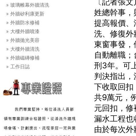
〔記者張文
玻璃帷幕外牆清洗
姓總幹事，
外牆矽利康更新
提高報價、
外牆防水修補
大樓外牆噴漆
洗、修復外
外牆拋光美容
東窗事發，
大樓外牆清洗
自動離職；
外牆磁磚修補
刑3年。可
工作日誌
判決指出，
下收取回扣
共9萬元，
元回扣，修
漏水工程也
由於每次外