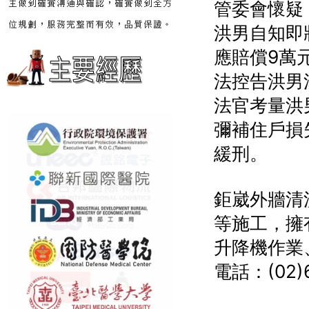
管委會懷疑
洪男自知即
應賠償9萬
法控告洪男
法官考量洪
彌補住戶損
緩刑。
鉅崴外牆清
等施工，擁
升降機作業
電話：(02)6