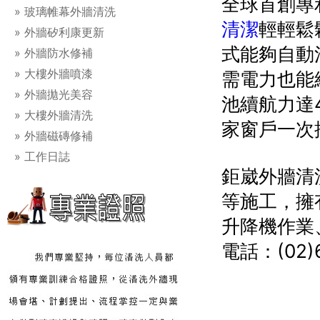
全球首創專利
玻璃帷幕外牆清洗
清潔
輕輕鬆
外牆矽利康更新
式能夠自動
外牆防水修補
大樓外牆噴漆
需電力也能
外牆拋光美容
池續航力達
大樓外牆清洗
家窗戶一次
外牆磁磚修補
工作日誌
鉅崴外牆清
等施工，擁
升降機作業
電話：(02)6